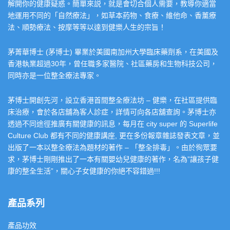
解開你的健康疑惑。簡單來説，就是會切合個人需要，教導你適當
地運用不同的「自然療法」，如草本葯物、食療、維他命、香薰療
法、順勢療法、按摩等等以達到健樂人生的宗旨！
茅菁華博士 (茅博士) 畢業於美國南加州大學臨床藥劑系，在美國及
香港執業超過30年，曾任職多家醫院、社區藥房和生物科技公司，
同時亦是一位整全療法專家。
茅博士開創先河，設立香港首間整全療法坊 – 健樂，在社區提供臨
床治療，會於各店舖為客人診症，詳情可向各店舖查詢。茅博士亦
透過不同途徑推廣有關健康的訊息，每月在 city super 的 Superlife
Culture Club 都有不同的健康講座, 更在多份報章雜誌發表文章，並
出版了一本以整全療法為題材的著作 – 「整全排毒」。由於徇眾要
求，茅博士剛剛推出了一本有關嬰幼兒健康的著作，名為”讓孩子健
康的整全生活”，關心子女健康的你絕不容錯過!!!
產品系列
產品功效