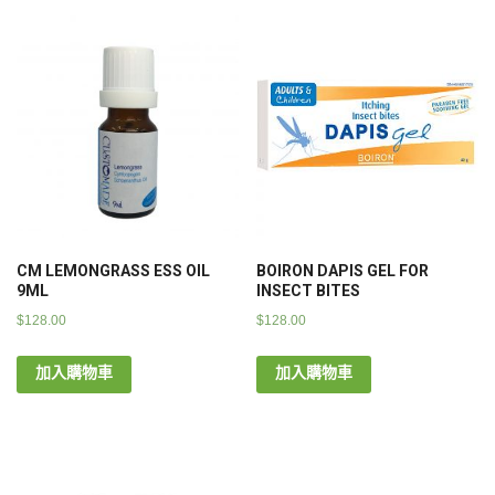
CM LEMONGRASS ESS OIL
BOIRON DAPIS GEL FOR
9ML
INSECT BITES
$
128.00
$
128.00
加入購物車
加入購物車