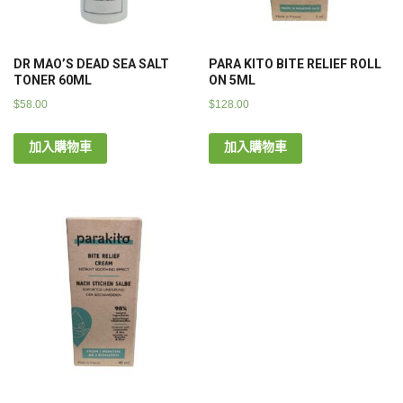
DR MAO’S DEAD SEA SALT
PARA KITO BITE RELIEF ROLL
TONER 60ML
ON 5ML
$
58.00
$
128.00
加入購物車
加入購物車