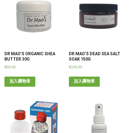
DR MAO’S ORGANIC SHEA
DR MAO’S DEAD SEA SALT
BUTTER 30G
SOAK 150G
$
68.00
$
108.00
加入購物車
加入購物車