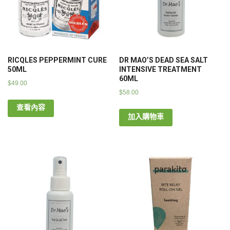
RICQLES PEPPERMINT CURE
DR MAO’S DEAD SEA SALT
50ML
INTENSIVE TREATMENT
60ML
$
49.00
$
58.00
查看內容
加入購物車