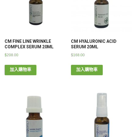
CM FINE LINE WRINKLE
CM HYALURONIC ACID
COMPLEX SERUM 20ML
SERUM 20ML
$
208.00
$
168.00
加入購物車
加入購物車