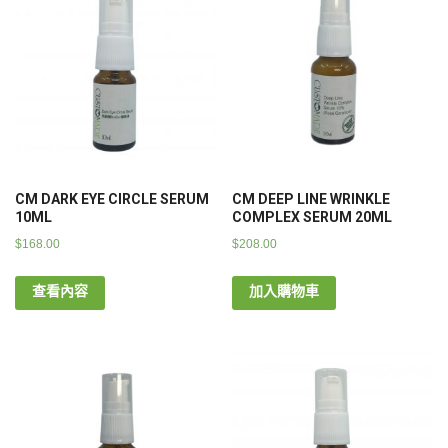
CM DARK EYE CIRCLE SERUM
CM DEEP LINE WRINKLE
10ML
COMPLEX SERUM 20ML
$
168.00
$
208.00
查看內容
加入購物車