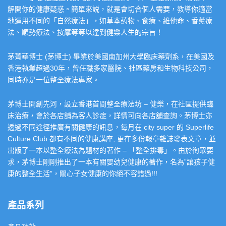
解開你的健康疑惑。簡單來説，就是會切合個人需要，教導你適當
地運用不同的「自然療法」，如草本葯物、食療、維他命、香薰療
法、順勢療法、按摩等等以達到健樂人生的宗旨！
茅菁華博士 (茅博士) 畢業於美國南加州大學臨床藥劑系，在美國及
香港執業超過30年，曾任職多家醫院、社區藥房和生物科技公司，
同時亦是一位整全療法專家。
茅博士開創先河，設立香港首間整全療法坊 – 健樂，在社區提供臨
床治療，會於各店舖為客人診症，詳情可向各店舖查詢。茅博士亦
透過不同途徑推廣有關健康的訊息，每月在 city super 的 Superlife
Culture Club 都有不同的健康講座, 更在多份報章雜誌發表文章，並
出版了一本以整全療法為題材的著作 – 「整全排毒」。由於徇眾要
求，茅博士剛剛推出了一本有關嬰幼兒健康的著作，名為”讓孩子健
康的整全生活”，關心子女健康的你絕不容錯過!!!
產品系列