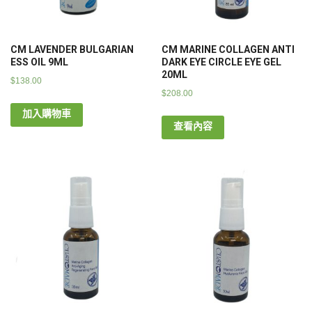
CM LAVENDER BULGARIAN
CM MARINE COLLAGEN ANTI
ESS OIL 9ML
DARK EYE CIRCLE EYE GEL
20ML
$
138.00
$
208.00
加入購物車
查看內容