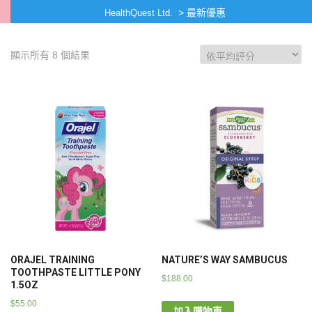
>
最新優惠
HealthQuest Ltd.
顯示所有 8 個結果
ORAJEL TRAINING
NATURE’S WAY SAMBUCUS
TOOTHPASTE LITTLE PONY
$
188.00
1.5OZ
$
55.00
加入購物車