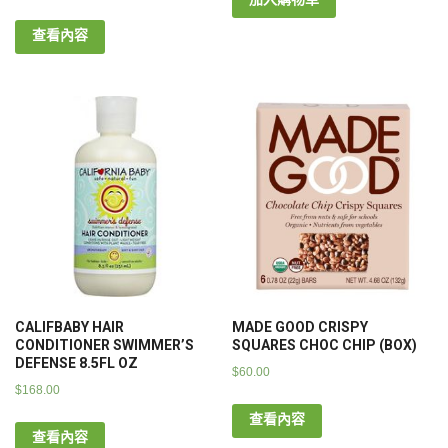
查看內容
CALIFBABY HAIR
MADE GOOD CRISPY
CONDITIONER SWIMMER’S
SQUARES CHOC CHIP (BOX)
DEFENSE 8.5FL OZ
$
60.00
$
168.00
查看內容
查看內容