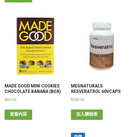
MADE GOOD MINI COOKIES
MEGNATURALS
CHOCOLATE BANANA (BOX)
RESVERATROL 60VCAPS
$
60.00
$
398.00
查看內容
加入購物車
特價