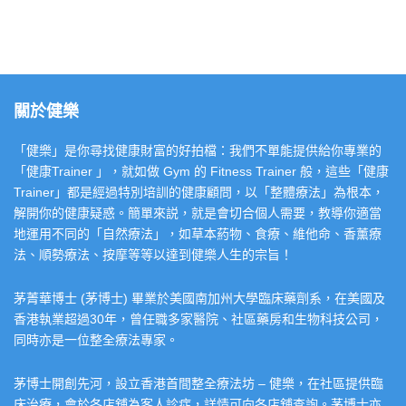
關於健樂
「健樂」是你尋找健康財富的好拍檔：我們不單能提供給你專業的
「健康Trainer 」，就如做 Gym 的 Fitness Trainer 般，這些「健康
Trainer」都是經過特別培訓的健康顧問，以「整體療法」為根本，
解開你的健康疑惑。簡單來説，就是會切合個人需要，教導你適當
地運用不同的「自然療法」，如草本葯物、食療、維他命、香薰療
法、順勢療法、按摩等等以達到健樂人生的宗旨！
茅菁華博士 (茅博士) 畢業於美國南加州大學臨床藥劑系，在美國及
香港執業超過30年，曾任職多家醫院、社區藥房和生物科技公司，
同時亦是一位整全療法專家。
茅博士開創先河，設立香港首間整全療法坊 – 健樂，在社區提供臨
床治療，會於各店舖為客人診症，詳情可向各店舖查詢。茅博士亦